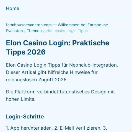
Home
farmhouseevanston.com — Willkommen bei Farmhouse
Evanston
/
Themen
/
elon casino login Tipps
Elon Casino Login: Praktische
Tipps 2026
Elon Casino Login Tipps für Neonclub-Integration.
Dieser Artikel gibt hilfreiche Hinweise für
reibungslosen Zugriff 2026.
Die Plattform verbindet futuristisches Design mit
hohen Limits.
Login-Schritte
1. App herunterladen. 2. E-Mail verifizieren. 3.