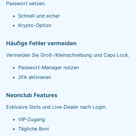
Passwort setzen.
Schnell und sicher
Krypto-Option
Häufige Fehler vermeiden
Vermeiden Sie Groß-/Kleinschreibung und Caps Lock.
Passwort-Manager nutzen
2FA aktivieren
Neonclub Features
Exklusive Slots und Live-Dealer nach Login.
VIP-Zugang
Tägliche Boni