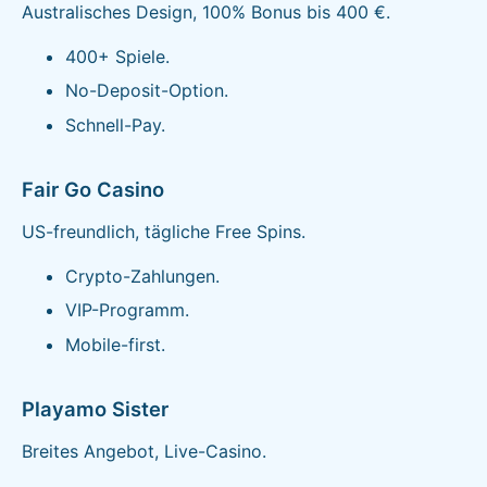
Australisches Design, 100% Bonus bis 400 €.
400+ Spiele.
No-Deposit-Option.
Schnell-Pay.
Fair Go Casino
US-freundlich, tägliche Free Spins.
Crypto-Zahlungen.
VIP-Programm.
Mobile-first.
Playamo Sister
Breites Angebot, Live-Casino.