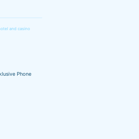
hotel and casino
klusive Phone