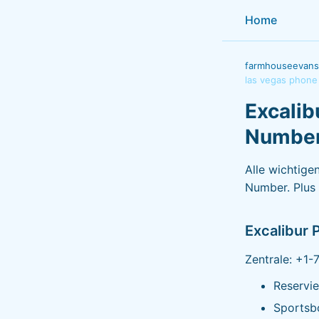
Home
farmhouseevans
las vegas phon
Excalib
Number
Alle wichtige
Number. Plus 
Excalibur
Zentrale: +1-
Reservi
Sportsb