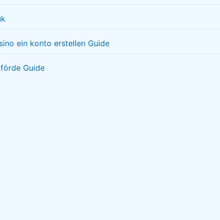
uk
ino ein konto erstellen Guide
nförde Guide