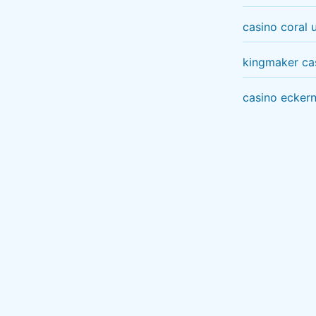
casino coral 
kingmaker cas
casino ecker