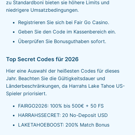
zu Standardboni bieten sie höhere Limits und
niedrigere Umsatzbedingungen.
Registrieren Sie sich bei Fair Go Casino.
Geben Sie den Code im Kassenbereich ein.
Überprüfen Sie Bonusguthaben sofort.
Top Secret Codes für 2026
Hier eine Auswahl der heißesten Codes für dieses
Jahr. Beachten Sie die Gültigkeitsdauer und
Länderbeschränkungen, da Harrahs Lake Tahoe US-
Spieler priorisiert.
FAIRGO2026: 100% bis 500€ + 50 FS
HARRAHSSECRET: 20 No-Deposit USD
LAKETAHOEBOOST: 200% Match Bonus