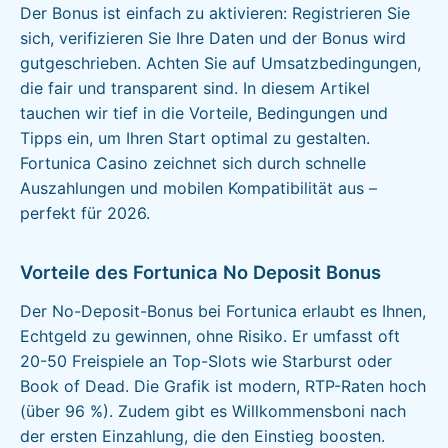
Der Bonus ist einfach zu aktivieren: Registrieren Sie
sich, verifizieren Sie Ihre Daten und der Bonus wird
gutgeschrieben. Achten Sie auf Umsatzbedingungen,
die fair und transparent sind. In diesem Artikel
tauchen wir tief in die Vorteile, Bedingungen und
Tipps ein, um Ihren Start optimal zu gestalten.
Fortunica Casino zeichnet sich durch schnelle
Auszahlungen und mobilen Kompatibilität aus –
perfekt für 2026.
Vorteile des Fortunica No Deposit Bonus
Der No-Deposit-Bonus bei Fortunica erlaubt es Ihnen,
Echtgeld zu gewinnen, ohne Risiko. Er umfasst oft
20-50 Freispiele an Top-Slots wie Starburst oder
Book of Dead. Die Grafik ist modern, RTP-Raten hoch
(über 96 %). Zudem gibt es Willkommensboni nach
der ersten Einzahlung, die den Einstieg boosten.