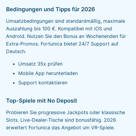
Bedingungen und Tipps für 2026
Umsatzbedingungen sind standardmäßig, maximale
Auszahlung bis 100 €. Kompatibel mit iOS und
Android. Nutzen Sie den Bonus an Wochenenden für
Extra-Promos. Fortunica bietet 24/7 Support auf
Deutsch.
Umsatz 35x prüfen
Mobile App herunterladen
Support kontaktieren
Top-Spiele mit No Deposit
Probieren Sie progressive Jackpots oder klassische
Slots. Live-Dealer-Tische sind bonusfähig. 2026
erweitert Fortunica das Angebot um VR-Spiele.