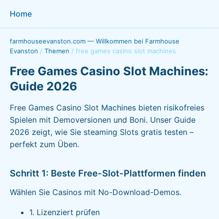
Home
farmhouseevanston.com — Willkommen bei Farmhouse
Evanston
/
Themen
/
free games casino slot machines
Free Games Casino Slot Machines:
Guide 2026
Free Games Casino Slot Machines bieten risikofreies
Spielen mit Demoversionen und Boni. Unser Guide
2026 zeigt, wie Sie steaming Slots gratis testen –
perfekt zum Üben.
Schritt 1: Beste Free-Slot-Plattformen finden
Wählen Sie Casinos mit No-Download-Demos.
1. Lizenziert prüfen