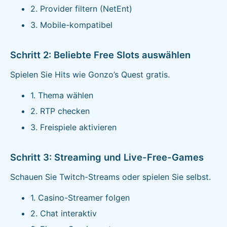
2. Provider filtern (NetEnt)
3. Mobile-kompatibel
Schritt 2: Beliebte Free Slots auswählen
Spielen Sie Hits wie Gonzo’s Quest gratis.
1. Thema wählen
2. RTP checken
3. Freispiele aktivieren
Schritt 3: Streaming und Live-Free-Games
Schauen Sie Twitch-Streams oder spielen Sie selbst.
1. Casino-Streamer folgen
2. Chat interaktiv