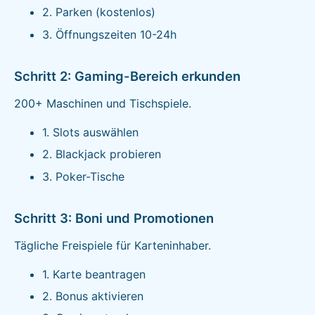
2. Parken (kostenlos)
3. Öffnungszeiten 10-24h
Schritt 2: Gaming-Bereich erkunden
200+ Maschinen und Tischspiele.
1. Slots auswählen
2. Blackjack probieren
3. Poker-Tische
Schritt 3: Boni und Promotionen
Tägliche Freispiele für Karteninhaber.
1. Karte beantragen
2. Bonus aktivieren