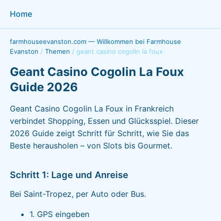
Home
farmhouseevanston.com — Willkommen bei Farmhouse
Evanston
/
Themen
/
geant casino cogolin la foux
Geant Casino Cogolin La Foux
Guide 2026
Geant Casino Cogolin La Foux in Frankreich
verbindet Shopping, Essen und Glücksspiel. Dieser
2026 Guide zeigt Schritt für Schritt, wie Sie das
Beste herausholen – von Slots bis Gourmet.
Schritt 1: Lage und Anreise
Bei Saint-Tropez, per Auto oder Bus.
1. GPS eingeben