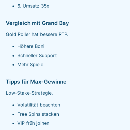
6. Umsatz 35x
Vergleich mit Grand Bay
Gold Roller hat bessere RTP.
Höhere Boni
Schneller Support
Mehr Spiele
Tipps für Max-Gewinne
Low-Stake-Strategie.
Volatilität beachten
Free Spins stacken
VIP früh joinen