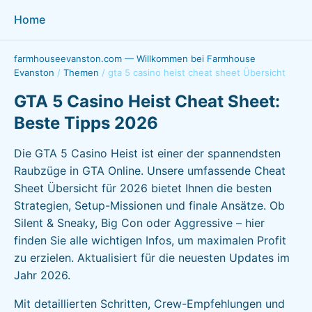
Home
farmhouseevanston.com — Willkommen bei Farmhouse
Evanston
/
Themen
/
gta 5 casino heist cheat sheet Übersicht
GTA 5 Casino Heist Cheat Sheet:
Beste Tipps 2026
Die GTA 5 Casino Heist ist einer der spannendsten
Raubzüge in GTA Online. Unsere umfassende Cheat
Sheet Übersicht für 2026 bietet Ihnen die besten
Strategien, Setup-Missionen und finale Ansätze. Ob
Silent & Sneaky, Big Con oder Aggressive – hier
finden Sie alle wichtigen Infos, um maximalen Profit
zu erzielen. Aktualisiert für die neuesten Updates im
Jahr 2026.
Mit detaillierten Schritten, Crew-Empfehlungen und