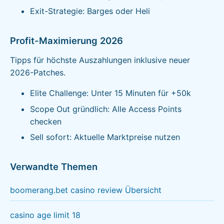
Exit-Strategie: Barges oder Heli
Profit-Maximierung 2026
Tipps für höchste Auszahlungen inklusive neuer
2026-Patches.
Elite Challenge: Unter 15 Minuten für +50k
Scope Out gründlich: Alle Access Points
checken
Sell sofort: Aktuelle Marktpreise nutzen
Verwandte Themen
boomerang.bet casino review Übersicht
casino age limit 18