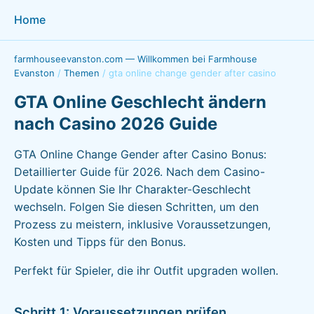
Home
farmhouseevanston.com — Willkommen bei Farmhouse
Evanston
/
Themen
/
gta online change gender after casino
GTA Online Geschlecht ändern
nach Casino 2026 Guide
GTA Online Change Gender after Casino Bonus:
Detaillierter Guide für 2026. Nach dem Casino-
Update können Sie Ihr Charakter-Geschlecht
wechseln. Folgen Sie diesen Schritten, um den
Prozess zu meistern, inklusive Voraussetzungen,
Kosten und Tipps für den Bonus.
Perfekt für Spieler, die ihr Outfit upgraden wollen.
Schritt 1: Voraussetzungen prüfen