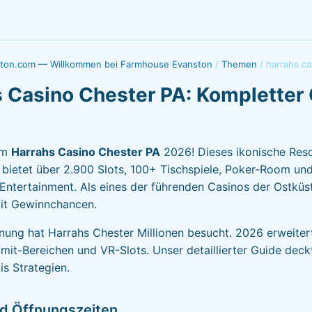
ton.com — Willkommen bei Farmhouse Evanston
/
Themen
/
harrahs ca
 Casino Chester PA: Kompletter
im
Harrahs Casino Chester PA
2026! Dieses ikonische Reso
 bietet über 2.900 Slots, 100+ Tischspiele, Poker-Room un
 Entertainment. Als eines der führenden Casinos der Ostküs
it Gewinnchancen.
fnung hat Harrahs Chester Millionen besucht. 2026 erweiter
mit-Bereichen und VR-Slots. Unser detaillierter Guide deckt
is Strategien.
nd Öffnungszeiten