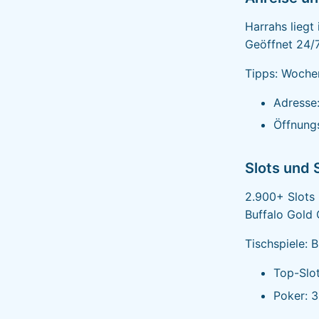
Harrahs liegt 
Geöffnet 24/7.
Tipps: Woche
Adresse:
Öffnungs
Slots und 
2.900+ Slots 
Buffalo Gold 
Tischspiele: B
Top-Slot
Poker: 3