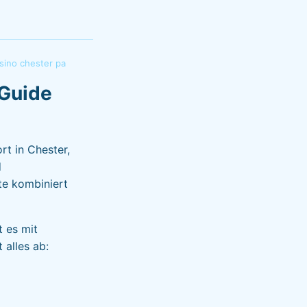
sino chester pa
 Guide
rt in Chester,
d
te kombiniert
t es mit
 alles ab: