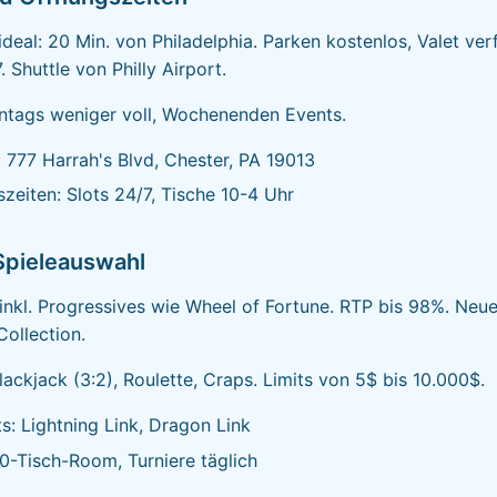
ideal: 20 Min. von Philadelphia. Parken kostenlos, Valet ver
 Shuttle von Philly Airport.
ntags weniger voll, Wochenenden Events.
 777 Harrah's Blvd, Chester, PA 19013
zeiten: Slots 24/7, Tische 10-4 Uhr
Spieleauswahl
inkl. Progressives wie Wheel of Fortune. RTP bis 98%. Neu
Collection.
lackjack (3:2), Roulette, Craps. Limits von 5$ bis 10.000$.
s: Lightning Link, Dragon Link
0-Tisch-Room, Turniere täglich