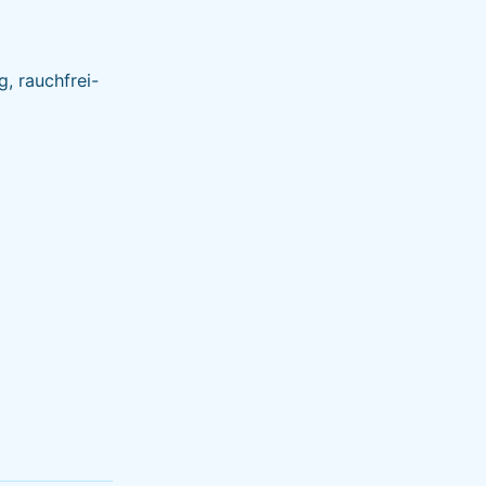
, rauchfrei-