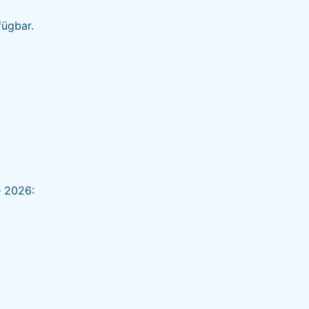
fügbar.
e 2026: