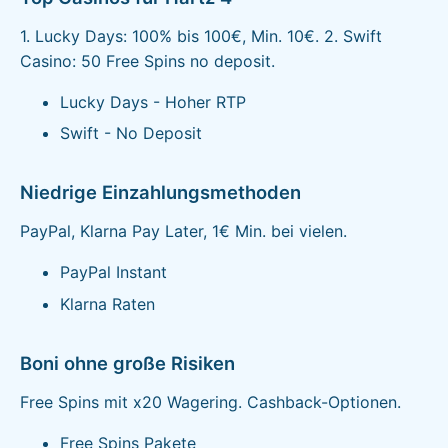
1. Lucky Days: 100% bis 100€, Min. 10€. 2. Swift
Casino: 50 Free Spins no deposit.
Lucky Days - Hoher RTP
Swift - No Deposit
Niedrige Einzahlungsmethoden
PayPal, Klarna Pay Later, 1€ Min. bei vielen.
PayPal Instant
Klarna Raten
Boni ohne große Risiken
Free Spins mit x20 Wagering. Cashback-Optionen.
Free Spins Pakete