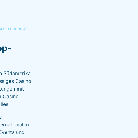
sino condor de
op-
in Südamerika.
ssiges Casino
tungen mit
m Casino
lles.
e
ternationalem
 Events und