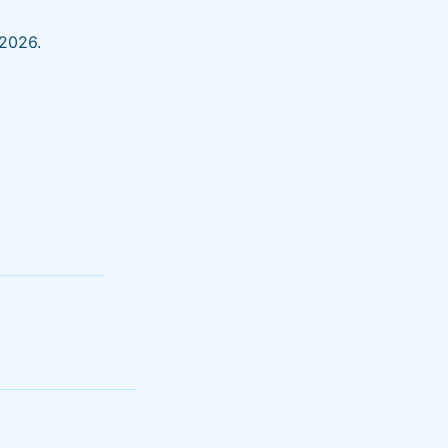
 2026.