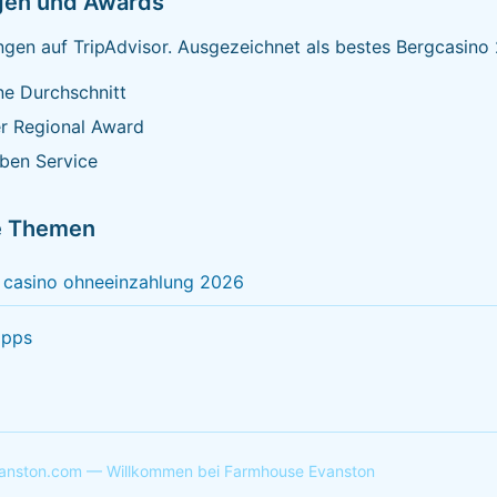
en und Awards
gen auf TripAdvisor. Ausgezeichnet als bestes Bergcasino
ne Durchschnitt
r Regional Award
ben Service
e Themen
 casino ohneeinzahlung 2026
ipps
anston.com — Willkommen bei Farmhouse Evanston