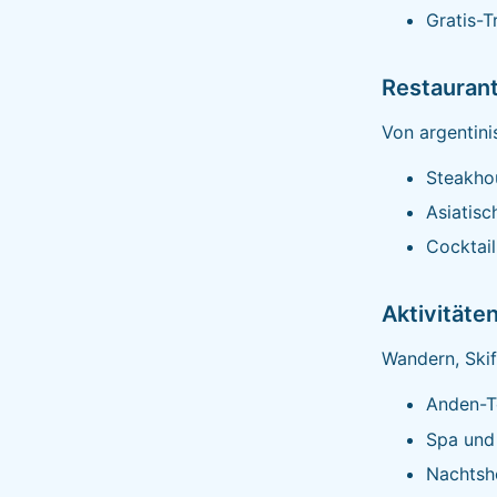
Gratis-T
Restaurant
Von argentinis
Steakho
Asiatisc
Cocktai
Aktivitäte
Wandern, Skif
Anden-T
Spa und
Nachtsh