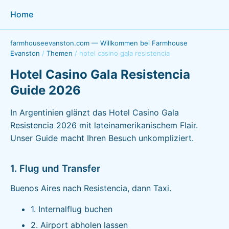
Home
farmhouseevanston.com — Willkommen bei Farmhouse
Evanston
/
Themen
/
hotel casino gala resistencia
Hotel Casino Gala Resistencia
Guide 2026
In Argentinien glänzt das Hotel Casino Gala
Resistencia 2026 mit lateinamerikanischem Flair.
Unser Guide macht Ihren Besuch unkompliziert.
1. Flug und Transfer
Buenos Aires nach Resistencia, dann Taxi.
1. Internalflug buchen
2. Airport abholen lassen