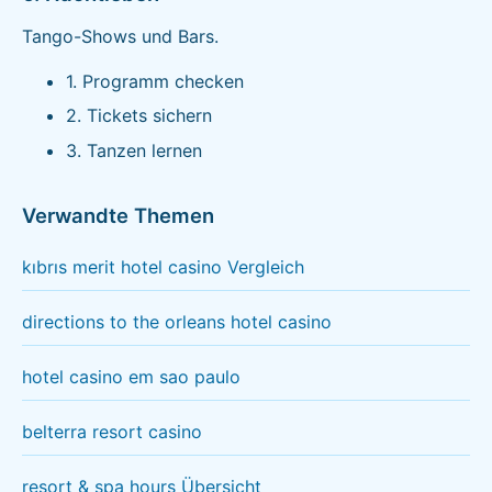
Tango-Shows und Bars.
1. Programm checken
2. Tickets sichern
3. Tanzen lernen
Verwandte Themen
kıbrıs merit hotel casino Vergleich
directions to the orleans hotel casino
hotel casino em sao paulo
belterra resort casino
resort & spa hours Übersicht