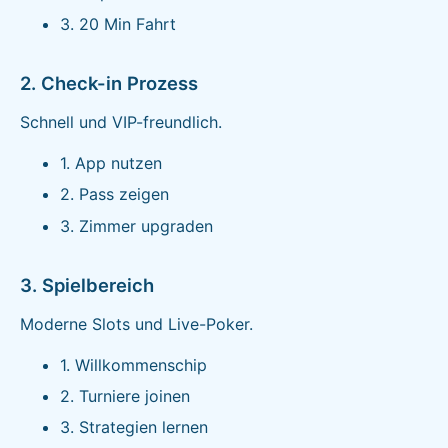
3. 20 Min Fahrt
2. Check-in Prozess
Schnell und VIP-freundlich.
1. App nutzen
2. Pass zeigen
3. Zimmer upgraden
3. Spielbereich
Moderne Slots und Live-Poker.
1. Willkommenschip
2. Turniere joinen
3. Strategien lernen