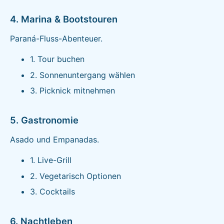
4. Marina & Bootstouren
Paraná-Fluss-Abenteuer.
1. Tour buchen
2. Sonnenuntergang wählen
3. Picknick mitnehmen
5. Gastronomie
Asado und Empanadas.
1. Live-Grill
2. Vegetarisch Optionen
3. Cocktails
6. Nachtleben