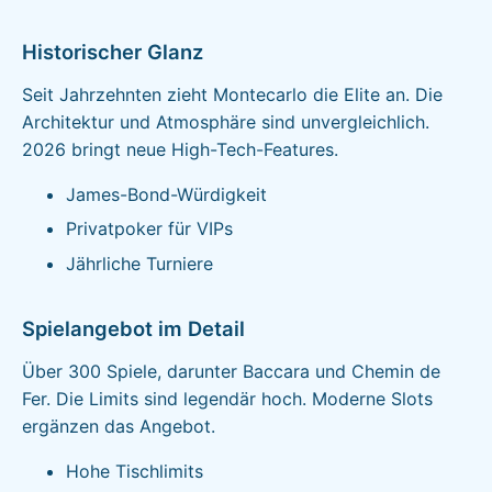
Historischer Glanz
Seit Jahrzehnten zieht Montecarlo die Elite an. Die
Architektur und Atmosphäre sind unvergleichlich.
2026 bringt neue High-Tech-Features.
James-Bond-Würdigkeit
Privatpoker für VIPs
Jährliche Turniere
Spielangebot im Detail
Über 300 Spiele, darunter Baccara und Chemin de
Fer. Die Limits sind legendär hoch. Moderne Slots
ergänzen das Angebot.
Hohe Tischlimits