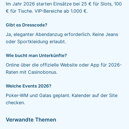
Im Jahr 2026 starten Einsätze bei 25 € für Slots, 100
€ für Tische. VIP-Bereiche ab 1.000 €.
Gibt es Dresscode?
Ja, eleganter Abendanzug erforderlich. Keine Jeans
oder Sportkleidung erlaubt.
Wie bucht man Unterkünfte?
Online über die offizielle Website oder App für 2026-
Raten mit Casinobonus.
Welche Events 2026?
Poker-WM und Galas geplant. Kalender auf der Site
checken.
Verwandte Themen