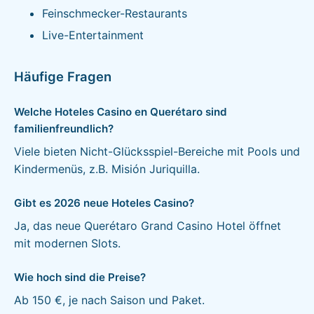
Feinschmecker-Restaurants
Live-Entertainment
Häufige Fragen
Welche Hoteles Casino en Querétaro sind
familienfreundlich?
Viele bieten Nicht-Glücksspiel-Bereiche mit Pools und
Kindermenüs, z.B. Misión Juriquilla.
Gibt es 2026 neue Hoteles Casino?
Ja, das neue Querétaro Grand Casino Hotel öffnet
mit modernen Slots.
Wie hoch sind die Preise?
Ab 150 €, je nach Saison und Paket.