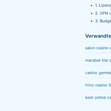
1. Lizen
2. VPN 
3. Budge
Verwandt
salon casino 
marsbet the c
casino games
trino casino 
best online c