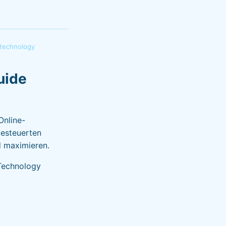
 technology
uide
Online-
gesteuerten
d maximieren.
 Technology