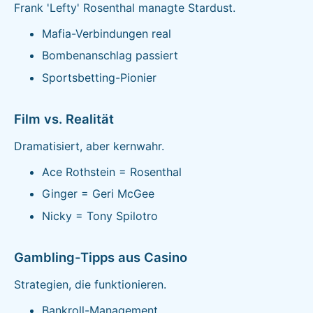
Frank 'Lefty' Rosenthal managte Stardust.
Mafia-Verbindungen real
Bombenanschlag passiert
Sportsbetting-Pionier
Film vs. Realität
Dramatisiert, aber kernwahr.
Ace Rothstein = Rosenthal
Ginger = Geri McGee
Nicky = Tony Spilotro
Gambling-Tipps aus Casino
Strategien, die funktionieren.
Bankroll-Management