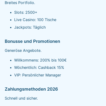
Breites Portfolio.
Slots: 2500+
Live Casino: 100 Tische
Jackpots: Täglich
Bonusse und Promotionen
Generöse Angebote.
Willkommens: 200% bis 100€
Wöchentlich: Cashback 15%
VIP: Persönlicher Manager
Zahlungsmethoden 2026
Schnell und sicher.