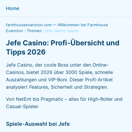
Home
farmhouseevanston.com — Willkommen bei Farmhouse
Evanston
/
Themen
/
jefe casino casino
Jefe Casino: Profi-Übersicht und
Tipps 2026
Jefe Casino, der coole Boss unter den Online-
Casinos, bietet 2026 über 3000 Spiele, schnelle
Auszahlungen und VIP-Boni. Dieser Profi-Artikel
analysiert Features, Sicherheit und Strategien.
Von NetEnt bis Pragmatic – alles für High-Roller und
Casual-Spieler.
Spiele-Auswahl bei Jefe