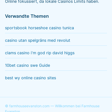
Online fokussiert, da lokale Casinos Limits haben.
Verwandte Themen
sportsbook horseshoe casino tunica
casino utan spelgräns med revolut
clams casino i'm god rip david higgs
10bet casino swe Guide
best wy online casino sites
© farmhouseevanston.com — Willkommen bei Farmhouse
Evanston