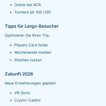
Online bei ACR
Turniere ab 100 USD
Tipps für Largo-Besucher
Optimieren Sie Ihren Trip.
Players Card holen
Wochenende meiden
Shuttles nutzen
Zukunft 2026
Neue Erweiterungen geplant.
VR-Slots
Crypto-Casino