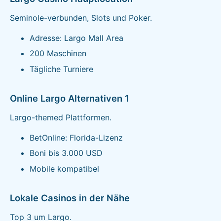
Seminole-verbunden, Slots und Poker.
Adresse: Largo Mall Area
200 Maschinen
Tägliche Turniere
Online Largo Alternativen 1
Largo-themed Plattformen.
BetOnline: Florida-Lizenz
Boni bis 3.000 USD
Mobile kompatibel
Lokale Casinos in der Nähe
Top 3 um Largo.