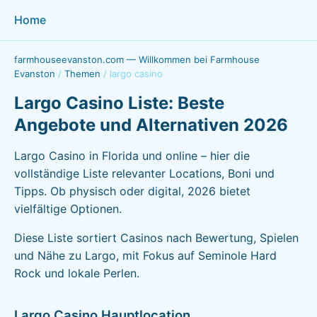
Home
farmhouseevanston.com — Willkommen bei Farmhouse
Evanston
/
Themen
/
largo casino
Largo Casino Liste: Beste
Angebote und Alternativen 2026
Largo Casino in Florida und online – hier die
vollständige Liste relevanter Locations, Boni und
Tipps. Ob physisch oder digital, 2026 bietet
vielfältige Optionen.
Diese Liste sortiert Casinos nach Bewertung, Spielen
und Nähe zu Largo, mit Fokus auf Seminole Hard
Rock und lokale Perlen.
Largo Casino Hauptlocation