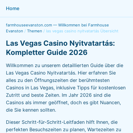
Home
farmhouseevanston.com — Willkommen bei Farmhouse
Evanston
/
Themen
/
las vegas casino nyitvatartás Übersicht
Las Vegas Casino Nyitvatartás:
Kompletter Guide 2026
Willkommen zu unserem detaillierten Guide über die
Las Vegas Casino Nyitvatartás. Hier erfahren Sie
alles zu den Öffnungszeiten der berühmtesten
Casinos in Las Vegas, inklusive Tipps für kostenlosen
Zutritt und beste Zeiten. Im Jahr 2026 sind die
Casinos als immer geöffnet, doch es gibt Nuancen,
die Sie kennen sollten.
Dieser Schritt-für-Schritt-Leitfaden hilft Ihnen, die
perfekten Besuchszeiten zu planen, Wartezeiten zu