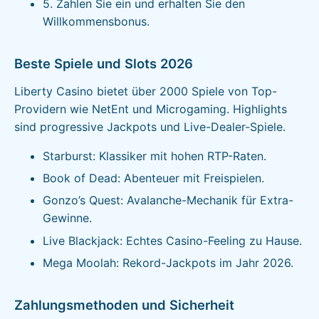
5. Zahlen Sie ein und erhalten Sie den
Willkommensbonus.
Beste Spiele und Slots 2026
Liberty Casino bietet über 2000 Spiele von Top-
Providern wie NetEnt und Microgaming. Highlights
sind progressive Jackpots und Live-Dealer-Spiele.
Starburst: Klassiker mit hohen RTP-Raten.
Book of Dead: Abenteuer mit Freispielen.
Gonzo’s Quest: Avalanche-Mechanik für Extra-
Gewinne.
Live Blackjack: Echtes Casino-Feeling zu Hause.
Mega Moolah: Rekord-Jackpots im Jahr 2026.
Zahlungsmethoden und Sicherheit