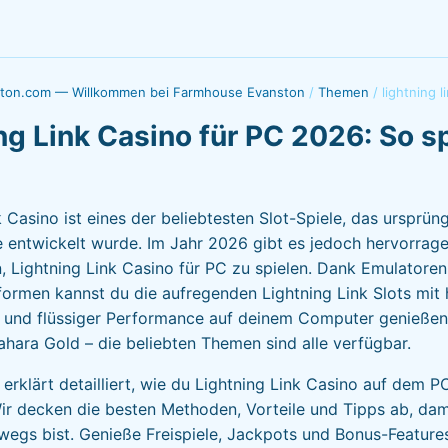
ton.com — Willkommen bei Farmhouse Evanston
/
Themen
/
lightning l
ng Link Casino für PC 2026: So sp
 Casino ist eines der beliebtesten Slot-Spiele, das ursprüng
 entwickelt wurde. Im Jahr 2026 gibt es jedoch hervorrag
, Lightning Link Casino für PC zu spielen. Dank Emulatore
ormen kannst du die aufregenden Lightning Link Slots mit
t und flüssiger Performance auf deinem Computer genießen
hara Gold – die beliebten Themen sind alle verfügbar.
 erklärt detailliert, wie du Lightning Link Casino auf dem PC 
Wir decken die besten Methoden, Vorteile und Tipps ab, da
wegs bist. Genieße Freispiele, Jackpots und Bonus-Features 