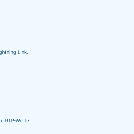
htning Link.
ke RTP-Werte