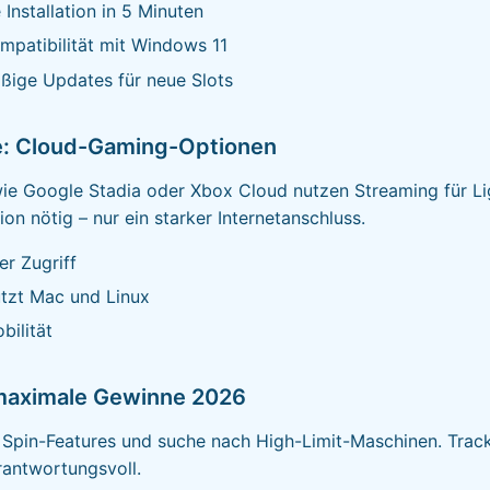
 Installation in 5 Minuten
patibilität mit Windows 11
ßige Updates für neue Slots
ve: Cloud-Gaming-Optionen
ie Google Stadia oder Xbox Cloud nutzen Streaming für Lig
tion nötig – nur ein starker Internetanschluss.
er Zugriff
ützt Mac und Linux
ilität
 maximale Gewinne 2026
 Spin-Features und suche nach High-Limit-Maschinen. Trac
rantwortungsvoll.