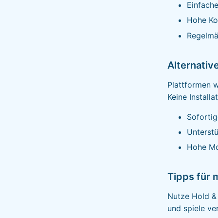
Einfache
Hohe Kom
Regelmä
Alternati
Plattformen w
Keine Installa
Sofortig
Unterst
Hohe Mob
Tipps für
Nutze Hold &
und spiele ve