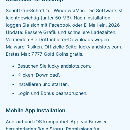
Schritt-für-Schritt für Windows/Mac. Die Software ist
leichtgewichtig (unter 50 MB). Nach Installation
loggen Sie sich mit Facebook oder E-Mail ein. 2026
Update: Bessere Grafik und schnellere Ladezeiten.
Vermeiden Sie Drittanbieter-Downloads wegen
Malware-Risiken. Offizielle Seite: luckylandslots.com.
Erstes Mal: 7.777 Gold Coins gratis.
Besuchen Sie luckylandslots.com.
Klicken 'Download'.
Installieren und starten.
Login und Bonus beanspruchen.
Mobile App Installation
Android und iOS kompatibel. App via Browser
herunterladen (kein Store). Permissions für