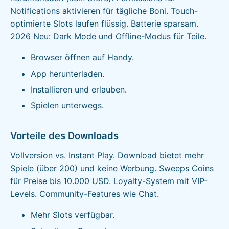
Notifications aktivieren für tägliche Boni. Touch-
optimierte Slots laufen flüssig. Batterie sparsam.
2026 Neu: Dark Mode und Offline-Modus für Teile.
Browser öffnen auf Handy.
App herunterladen.
Installieren und erlauben.
Spielen unterwegs.
Vorteile des Downloads
Vollversion vs. Instant Play. Download bietet mehr
Spiele (über 200) und keine Werbung. Sweeps Coins
für Preise bis 10.000 USD. Loyalty-System mit VIP-
Levels. Community-Features wie Chat.
Mehr Slots verfügbar.