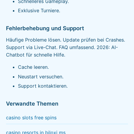
Schnelleres Gameplay.
Exklusive Turniere.
Fehlerbehebung und Support
Häufige Probleme lösen. Update prüfen bei Crashes.
Support via Live-Chat. FAQ umfassend. 2026: AI-
Chatbot für schnelle Hilfe.
Cache leeren.
Neustart versuchen.
Support kontaktieren.
Verwandte Themen
casino slots free spins
casino resorts in biloxi ms