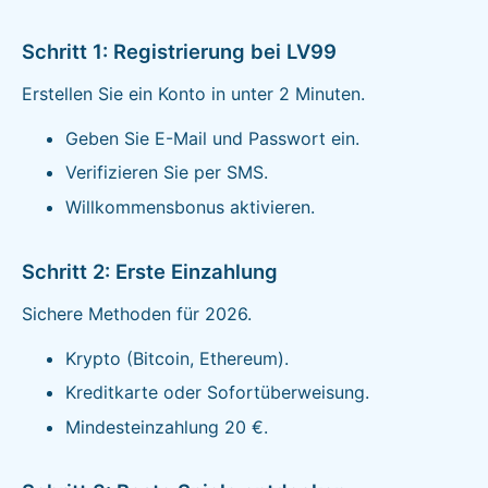
Schritt 1: Registrierung bei LV99
Erstellen Sie ein Konto in unter 2 Minuten.
Geben Sie E-Mail und Passwort ein.
Verifizieren Sie per SMS.
Willkommensbonus aktivieren.
Schritt 2: Erste Einzahlung
Sichere Methoden für 2026.
Krypto (Bitcoin, Ethereum).
Kreditkarte oder Sofortüberweisung.
Mindesteinzahlung 20 €.