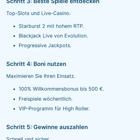
Schritt 3: Beste Spiele entdecken
Top-Slots und Live-Casino.
Starburst 2 mit hohem RTP.
Blackjack Live von Evolution.
Progressive Jackpots.
Schritt 4: Boni nutzen
Maximieren Sie Ihren Einsatz.
100% Willkommensbonus bis 500 €.
Freispiele wöchentlich.
VIP-Programm für High Roller.
Schritt 5: Gewinne auszahlen
Schnell und sicher.