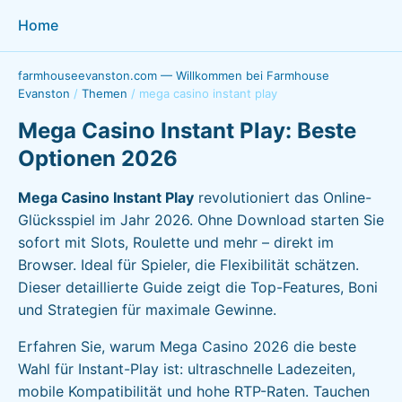
Home
farmhouseevanston.com — Willkommen bei Farmhouse
Evanston
/
Themen
/
mega casino instant play
Mega Casino Instant Play: Beste
Optionen 2026
Mega Casino Instant Play
revolutioniert das Online-
Glücksspiel im Jahr 2026. Ohne Download starten Sie
sofort mit Slots, Roulette und mehr – direkt im
Browser. Ideal für Spieler, die Flexibilität schätzen.
Dieser detaillierte Guide zeigt die Top-Features, Boni
und Strategien für maximale Gewinne.
Erfahren Sie, warum Mega Casino 2026 die beste
Wahl für Instant-Play ist: ultraschnelle Ladezeiten,
mobile Kompatibilität und hohe RTP-Raten. Tauchen