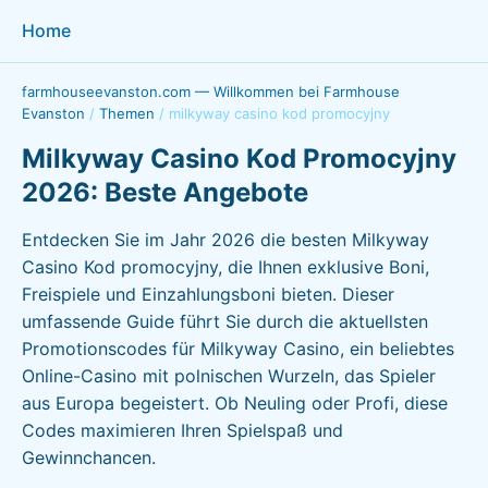
Home
farmhouseevanston.com — Willkommen bei Farmhouse
Evanston
/
Themen
/
milkyway casino kod promocyjny
Milkyway Casino Kod Promocyjny
2026: Beste Angebote
Entdecken Sie im Jahr 2026 die besten Milkyway
Casino Kod promocyjny, die Ihnen exklusive Boni,
Freispiele und Einzahlungsboni bieten. Dieser
umfassende Guide führt Sie durch die aktuellsten
Promotionscodes für Milkyway Casino, ein beliebtes
Online-Casino mit polnischen Wurzeln, das Spieler
aus Europa begeistert. Ob Neuling oder Profi, diese
Codes maximieren Ihren Spielspaß und
Gewinnchancen.