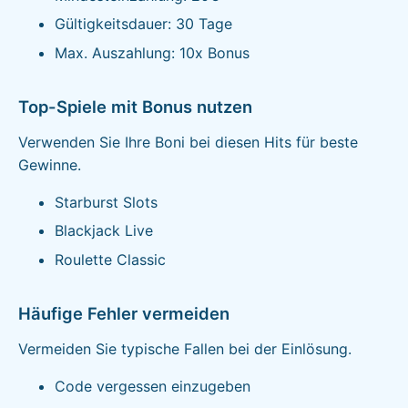
Gültigkeitsdauer: 30 Tage
Max. Auszahlung: 10x Bonus
Top-Spiele mit Bonus nutzen
Verwenden Sie Ihre Boni bei diesen Hits für beste
Gewinne.
Starburst Slots
Blackjack Live
Roulette Classic
Häufige Fehler vermeiden
Vermeiden Sie typische Fallen bei der Einlösung.
Code vergessen einzugeben