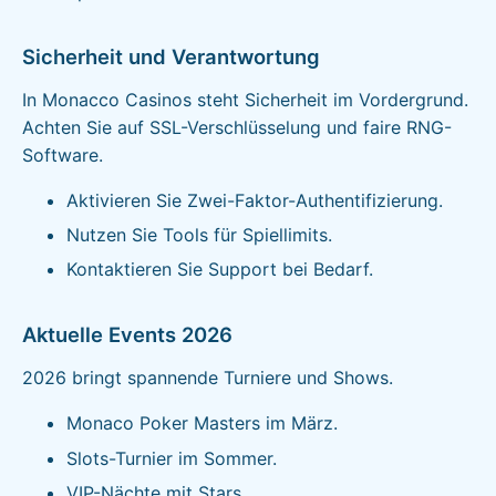
Sicherheit und Verantwortung
In Monacco Casinos steht Sicherheit im Vordergrund.
Achten Sie auf SSL-Verschlüsselung und faire RNG-
Software.
Aktivieren Sie Zwei-Faktor-Authentifizierung.
Nutzen Sie Tools für Spiellimits.
Kontaktieren Sie Support bei Bedarf.
Aktuelle Events 2026
2026 bringt spannende Turniere und Shows.
Monaco Poker Masters im März.
Slots-Turnier im Sommer.
VIP-Nächte mit Stars.