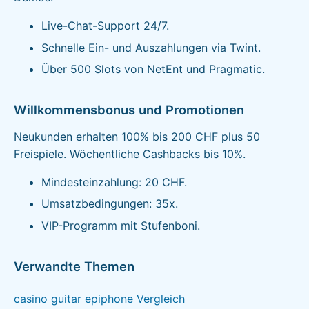
Live-Chat-Support 24/7.
Schnelle Ein- und Auszahlungen via Twint.
Über 500 Slots von NetEnt und Pragmatic.
Willkommensbonus und Promotionen
Neukunden erhalten 100% bis 200 CHF plus 50
Freispiele. Wöchentliche Cashbacks bis 10%.
Mindesteinzahlung: 20 CHF.
Umsatzbedingungen: 35x.
VIP-Programm mit Stufenboni.
Verwandte Themen
casino guitar epiphone Vergleich