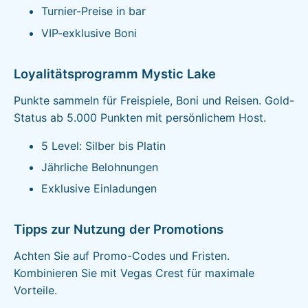
Turnier-Preise in bar
VIP-exklusive Boni
Loyalitätsprogramm Mystic Lake
Punkte sammeln für Freispiele, Boni und Reisen. Gold-
Status ab 5.000 Punkten mit persönlichem Host.
5 Level: Silber bis Platin
Jährliche Belohnungen
Exklusive Einladungen
Tipps zur Nutzung der Promotions
Achten Sie auf Promo-Codes und Fristen.
Kombinieren Sie mit Vegas Crest für maximale
Vorteile.