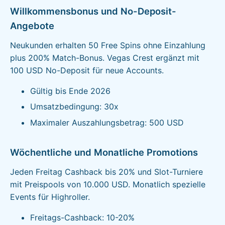
Willkommensbonus und No-Deposit-
Angebote
Neukunden erhalten 50 Free Spins ohne Einzahlung
plus 200% Match-Bonus. Vegas Crest ergänzt mit
100 USD No-Deposit für neue Accounts.
Gültig bis Ende 2026
Umsatzbedingung: 30x
Maximaler Auszahlungsbetrag: 500 USD
Wöchentliche und Monatliche Promotions
Jeden Freitag Cashback bis 20% und Slot-Turniere
mit Preispools von 10.000 USD. Monatlich spezielle
Events für Highroller.
Freitags-Cashback: 10-20%