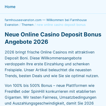
Home
farmhouseevanston.com — Willkommen bei Farmhouse
Evanston
/
Themen
/
new online casino deposit bonus
Neue Online Casino Deposit Bonus
Angebote 2026
2026 bringt frische Online Casinos mit attraktiven
Deposit Boni. Diese Willkommensangebote
verdoppeln Ihre erste Einzahlung und schenken
Freispiele. Unser Artikel beleuchtet die neuesten
Trends, besten Deals und wie Sie sie optimal nutzen.
Von 100% bis 500% Bonus – neue Plattformen wie
FreshBet oder SpinHill konkurrieren mit etablierten
Giganten. Wir testen Fairness, Umsatzbedingungen
und Auszahlungsgeschwindigkeit, damit Sie 2026