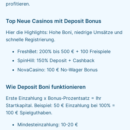
profitieren.
Top Neue Casinos mit Deposit Bonus
Hier die Highlights: Hohe Boni, niedrige Umsätze und
schnelle Registrierung.
FreshBet: 200% bis 500 € + 100 Freispiele
SpinHill: 150% Deposit + Cashback
NovaCasino: 100 € No-Wager Bonus
Wie Deposit Boni funktionieren
Erste Einzahlung x Bonus-Prozentsatz = Ihr
Startkapital. Beispiel: 50 € Einzahlung bei 100% =
100 € Spielguthaben.
Mindesteinzahlung: 10-20 €