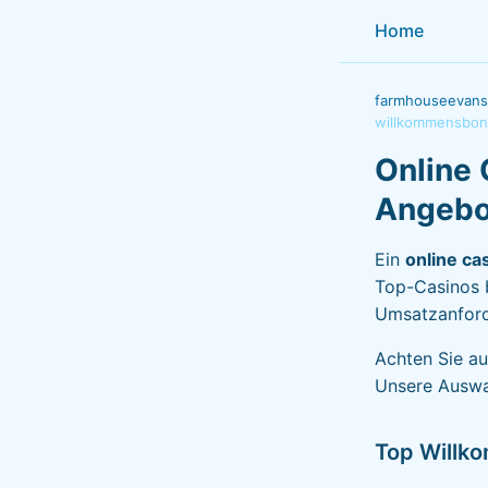
Home
farmhouseevans
willkommensbo
Online
Angebo
Ein
online c
Top-Casinos b
Umsatzanford
Achten Sie au
Unsere Auswah
Top Willk