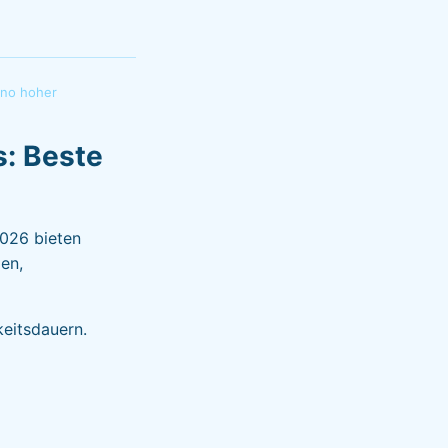
ino hoher
: Beste
2026 bieten
en,
keitsdauern.