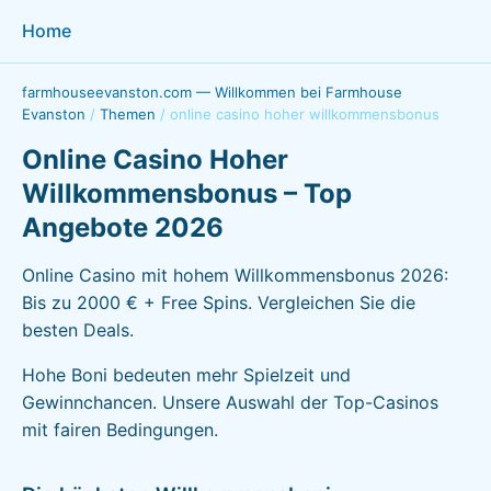
Home
farmhouseevanston.com — Willkommen bei Farmhouse
Evanston
/
Themen
/
online casino hoher willkommensbonus
Online Casino Hoher
Willkommensbonus – Top
Angebote 2026
Online Casino mit hohem Willkommensbonus 2026:
Bis zu 2000 € + Free Spins. Vergleichen Sie die
besten Deals.
Hohe Boni bedeuten mehr Spielzeit und
Gewinnchancen. Unsere Auswahl der Top-Casinos
mit fairen Bedingungen.