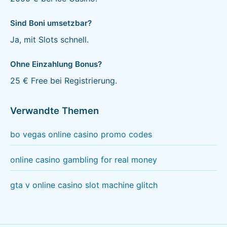
Sind Boni umsetzbar?
Ja, mit Slots schnell.
Ohne Einzahlung Bonus?
25 € Free bei Registrierung.
Verwandte Themen
bo vegas online casino promo codes
online casino gambling for real money
gta v online casino slot machine glitch