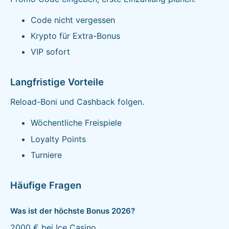
Code nicht vergessen
Krypto für Extra-Bonus
VIP sofort
Langfristige Vorteile
Reload-Boni und Cashback folgen.
Wöchentliche Freispiele
Loyalty Points
Turniere
Häufige Fragen
Was ist der höchste Bonus 2026?
2000 € bei Ice Casino.