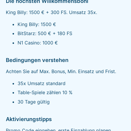
Die höchsten Willkommensboni
King Billy: 1500 € + 300 FS. Umsatz 35x.
King Billy: 1500 €
BitStarz: 500 € + 180 FS
N1 Casino: 1000 €
Bedingungen verstehen
Achten Sie auf Max. Bonus, Min. Einsatz und Frist.
35x Umsatz standard
Table-Spiele zählen 10 %
30 Tage gültig
Aktivierungstipps
Promo Code eingeben, erste Einzahlung planen.