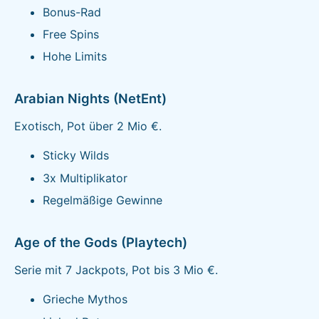
Bonus-Rad
Free Spins
Hohe Limits
Arabian Nights (NetEnt)
Exotisch, Pot über 2 Mio €.
Sticky Wilds
3x Multiplikator
Regelmäßige Gewinne
Age of the Gods (Playtech)
Serie mit 7 Jackpots, Pot bis 3 Mio €.
Grieche Mythos