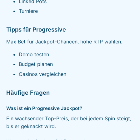
Linked Pots
Turniere
Tipps für Progressive
Max Bet für Jackpot-Chancen, hohe RTP wählen.
Demo testen
Budget planen
Casinos vergleichen
Häufige Fragen
Was ist ein Progressive Jackpot?
Ein wachsender Top-Preis, der bei jedem Spin steigt,
bis er geknackt wird.