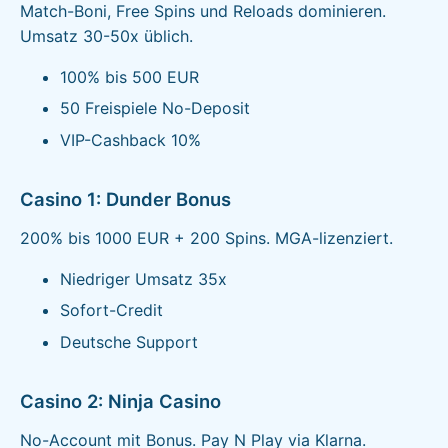
Match-Boni, Free Spins und Reloads dominieren.
Umsatz 30-50x üblich.
100% bis 500 EUR
50 Freispiele No-Deposit
VIP-Cashback 10%
Casino 1: Dunder Bonus
200% bis 1000 EUR + 200 Spins. MGA-lizenziert.
Niedriger Umsatz 35x
Sofort-Credit
Deutsche Support
Casino 2: Ninja Casino
No-Account mit Bonus. Pay N Play via Klarna.