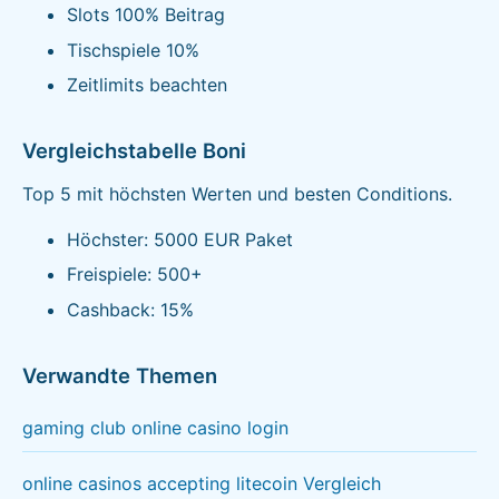
Slots 100% Beitrag
Tischspiele 10%
Zeitlimits beachten
Vergleichstabelle Boni
Top 5 mit höchsten Werten und besten Conditions.
Höchster: 5000 EUR Paket
Freispiele: 500+
Cashback: 15%
Verwandte Themen
gaming club online casino login
online casinos accepting litecoin Vergleich