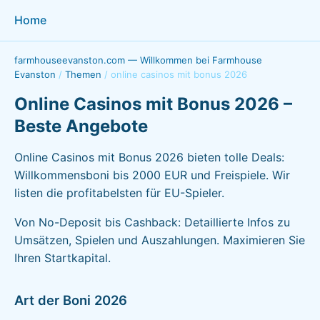
Home
farmhouseevanston.com — Willkommen bei Farmhouse
Evanston
/
Themen
/
online casinos mit bonus 2026
Online Casinos mit Bonus 2026 –
Beste Angebote
Online Casinos mit Bonus 2026 bieten tolle Deals:
Willkommensboni bis 2000 EUR und Freispiele. Wir
listen die profitabelsten für EU-Spieler.
Von No-Deposit bis Cashback: Detaillierte Infos zu
Umsätzen, Spielen und Auszahlungen. Maximieren Sie
Ihren Startkapital.
Art der Boni 2026