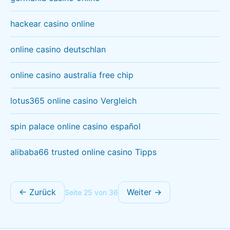
hackear casino online
online casino deutschlan
online casino australia free chip
lotus365 online casino Vergleich
spin palace online casino español
alibaba66 trusted online casino Tipps
← Zurück
Weiter →
Seite 25 von 36