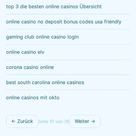
top 3 die besten online casinos Übersicht
online casino no deposit bonus codes usa friendly
gaming club online casino login
online casino elv
corona casino online
best south carolina online casinos
online casinos mit okto
← Zurück
Weiter →
Seite 31 von 36