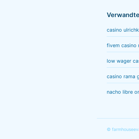
Verwandt
casino ulrich
fivem casino 
low wager ca
casino rama g
nacho libre o
© farmhouseev