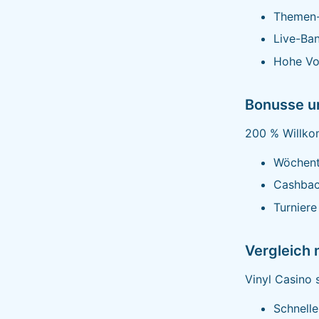
Themen-
Live-Ba
Hohe Vol
Bonusse u
200 % Willkom
Wöchent
Cashbac
Turniere
Vergleich 
Vinyl Casino 
Schnelle