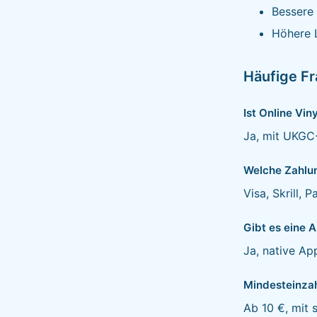
Bessere
Höhere 
Häufige F
Ist Online Vin
Ja, mit UKGC-
Welche Zahl
Visa, Skrill, 
Gibt es eine 
Ja, native Ap
Mindesteinza
Ab 10 €, mit s