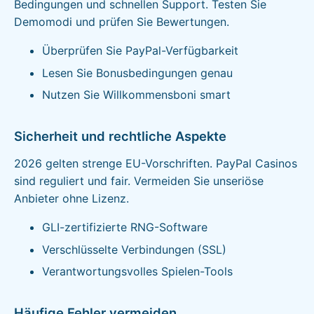
Bedingungen und schnellen Support. Testen Sie
Demomodi und prüfen Sie Bewertungen.
Überprüfen Sie PayPal-Verfügbarkeit
Lesen Sie Bonusbedingungen genau
Nutzen Sie Willkommensboni smart
Sicherheit und rechtliche Aspekte
2026 gelten strenge EU-Vorschriften. PayPal Casinos
sind reguliert und fair. Vermeiden Sie unseriöse
Anbieter ohne Lizenz.
GLI-zertifizierte RNG-Software
Verschlüsselte Verbindungen (SSL)
Verantwortungsvolles Spielen-Tools
Häufige Fehler vermeiden