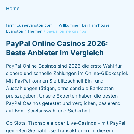
Home
farmhouseevanston.com — Willkommen bei Farmhouse
Evanston
/
Themen
/
paypal online casinos
PayPal Online Casinos 2026:
Beste Anbieter im Vergleich
PayPal Online Casinos sind 2026 die erste Wahl für
sichere und schnelle Zahlungen im Online-Glücksspiel.
Mit PayPal können Sie blitzschnell Ein- und
Auszahlungen tätigen, ohne sensible Bankdaten
preiszugeben. Unsere Experten haben die besten
PayPal Casinos getestet und verglichen, basierend
auf Boni, Spielauswahl und Sicherheit.
Ob Slots, Tischspiele oder Live-Casinos – mit PayPal
genießen Sie nahtlose Transaktionen. In diesem