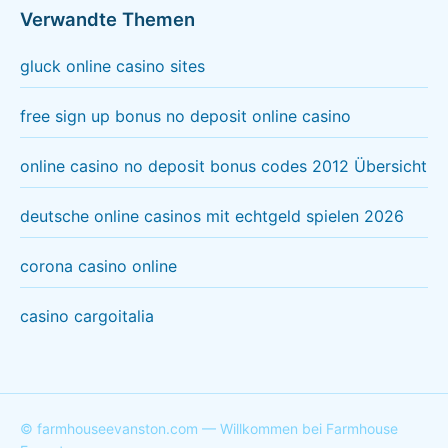
Verwandte Themen
gluck online casino sites
free sign up bonus no deposit online casino
online casino no deposit bonus codes 2012 Übersicht
deutsche online casinos mit echtgeld spielen 2026
corona casino online
casino cargoitalia
© farmhouseevanston.com — Willkommen bei Farmhouse