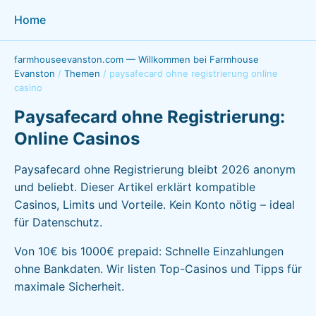
Home
farmhouseevanston.com — Willkommen bei Farmhouse
Evanston
/
Themen
/
paysafecard ohne registrierung online
casino
Paysafecard ohne Registrierung:
Online Casinos
Paysafecard ohne Registrierung bleibt 2026 anonym
und beliebt. Dieser Artikel erklärt kompatible
Casinos, Limits und Vorteile. Kein Konto nötig – ideal
für Datenschutz.
Von 10€ bis 1000€ prepaid: Schnelle Einzahlungen
ohne Bankdaten. Wir listen Top-Casinos und Tipps für
maximale Sicherheit.