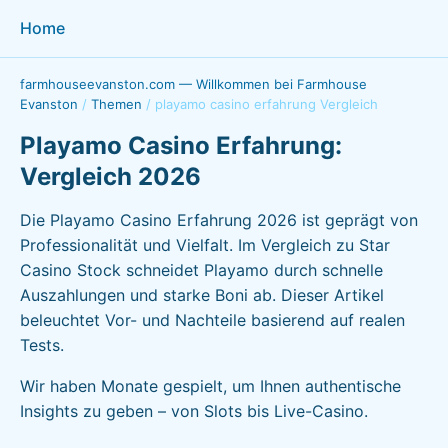
Home
farmhouseevanston.com — Willkommen bei Farmhouse
Evanston
/
Themen
/
playamo casino erfahrung Vergleich
Playamo Casino Erfahrung:
Vergleich 2026
Die Playamo Casino Erfahrung 2026 ist geprägt von
Professionalität und Vielfalt. Im Vergleich zu Star
Casino Stock schneidet Playamo durch schnelle
Auszahlungen und starke Boni ab. Dieser Artikel
beleuchtet Vor- und Nachteile basierend auf realen
Tests.
Wir haben Monate gespielt, um Ihnen authentische
Insights zu geben – von Slots bis Live-Casino.