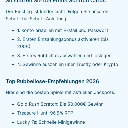
So starten Sie bei Prime Scratch Cards
Der Einstieg ist kinderleicht. Folgen Sie unseren
Schritt-für-Schritt-Anleitung:
1. Konto erstellen mit E-Mail und Passwort
2. Ersten Einzahlungsbonus aktivieren (bis
200€)
3. Erstes Rubbellos auswählen und loslegen
4. Gewinne auszahlen über Trustly oder Krypto
Top Rubbellose-Empfehlungen 2026
Hier sind die besten Spiele mit aktuellen Jackpots:
Gold Rush Scratch: Bis 50.000€ Gewinn
Treasure Hunt: 96,5% RTP
Lucky 7s: Schnelle Minigewinne