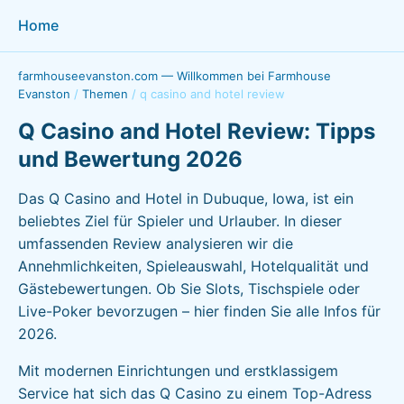
Home
farmhouseevanston.com — Willkommen bei Farmhouse
Evanston
/
Themen
/
q casino and hotel review
Q Casino and Hotel Review: Tipps
und Bewertung 2026
Das Q Casino and Hotel in Dubuque, Iowa, ist ein
beliebtes Ziel für Spieler und Urlauber. In dieser
umfassenden Review analysieren wir die
Annehmlichkeiten, Spieleauswahl, Hotelqualität und
Gästebewertungen. Ob Sie Slots, Tischspiele oder
Live-Poker bevorzugen – hier finden Sie alle Infos für
2026.
Mit modernen Einrichtungen und erstklassigem
Service hat sich das Q Casino zu einem Top-Adress