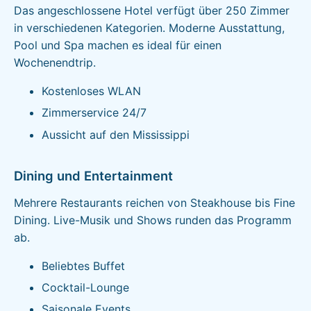
Das angeschlossene Hotel verfügt über 250 Zimmer
in verschiedenen Kategorien. Moderne Ausstattung,
Pool und Spa machen es ideal für einen
Wochenendtrip.
Kostenloses WLAN
Zimmerservice 24/7
Aussicht auf den Mississippi
Dining und Entertainment
Mehrere Restaurants reichen von Steakhouse bis Fine
Dining. Live-Musik und Shows runden das Programm
ab.
Beliebtes Buffet
Cocktail-Lounge
Saisonale Events