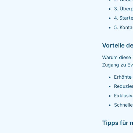
3. Über
4. Start
5. Konta
Vorteile d
Warum diese C
Zugang zu Eve
Erhöhte
Reduzier
Exklusi
Schnell
Tipps für 