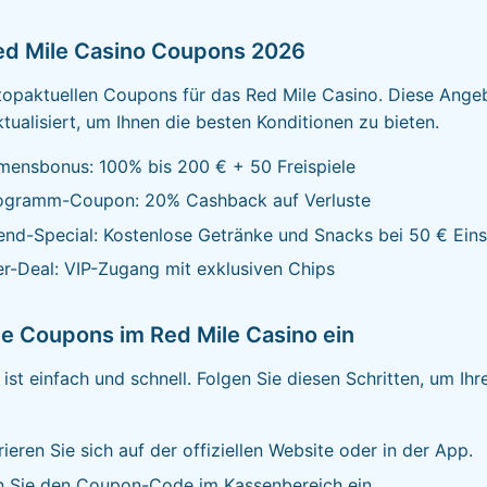
Red Mile Casino Coupons 2026
 topaktuellen Coupons für das Red Mile Casino. Diese Ang
tualisiert, um Ihnen die besten Konditionen zu bieten.
mensbonus: 100% bis 200 € + 50 Freispiele
ogramm-Coupon: 20% Cashback auf Verluste
nd-Special: Kostenlose Getränke und Snacks bei 50 € Eins
er-Deal: VIP-Zugang mit exklusiven Chips
ie Coupons im Red Mile Casino ein
 ist einfach und schnell. Folgen Sie diesen Schritten, um Ih
trieren Sie sich auf der offiziellen Website oder in der App.
n Sie den Coupon-Code im Kassenbereich ein.