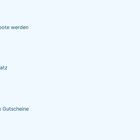
ebote werden
atz
re Gutscheine