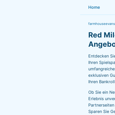
Home
farmhouseevans
Red Mi
Angebo
Entdecken Si
Ihren Spielsp
umfangreiche 
exklusiven Gu
Ihren Bankrol
Ob Sie ein Ne
Erlebnis unve
Partnerseiten
Sparen Sie Ge