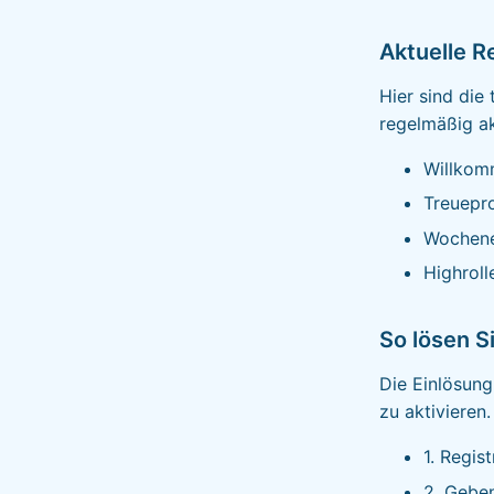
Aktuelle 
Hier sind die
regelmäßig ak
Willkom
Treuepr
Wochene
Highroll
So lösen S
Die Einlösung
zu aktivieren.
1. Regis
2. Gebe