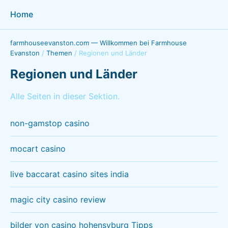
Home
farmhouseevanston.com — Willkommen bei Farmhouse
Evanston
/
Themen
/
Regionen und Länder
Regionen und Länder
Alle Seiten in dieser Sektion.
non-gamstop casino
mocart casino
live baccarat casino sites india
magic city casino review
bilder von casino hohensyburg Tipps