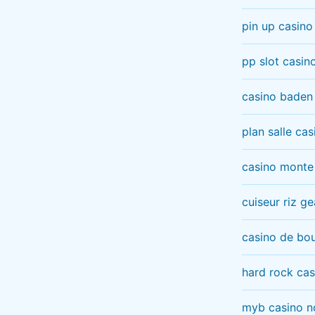
pin up casino 
pp slot casin
casino baden
plan salle ca
casino monte 
cuiseur riz g
casino de bo
hard rock cas
myb casino no