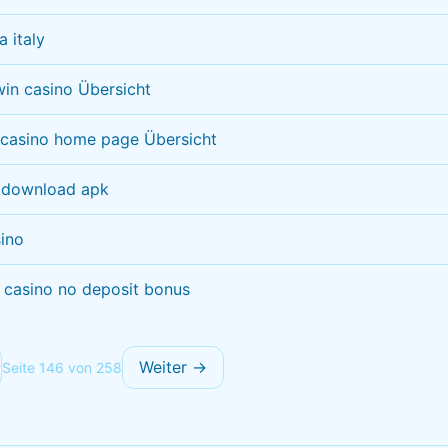
a italy
in casino Übersicht
casino home page Übersicht
o download apk
ino
 casino no deposit bonus
Weiter →
Seite 146 von 258