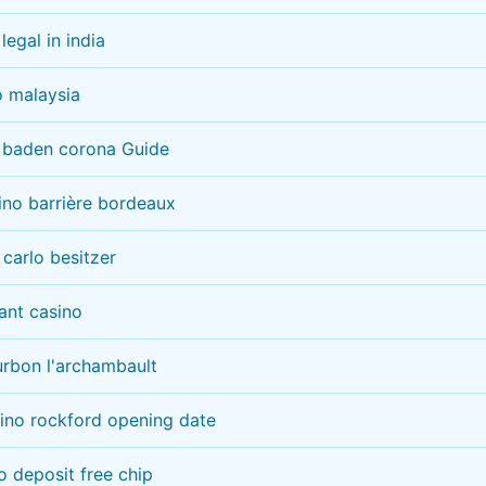
legal in india
o malaysia
 baden corona Guide
sino barrière bordeaux
carlo besitzer
eant casino
urbon l'archambault
ino rockford opening date
 deposit free chip