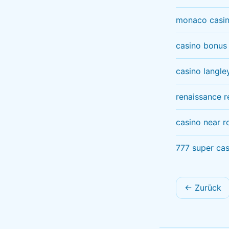
monaco casin
casino bonus 
casino langle
renaissance r
casino near r
777 super cas
← Zurück