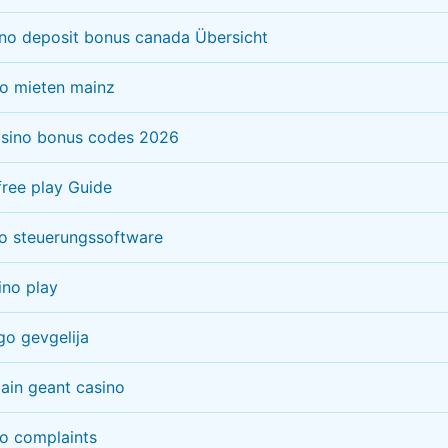
no deposit bonus canada Übersicht
no mieten mainz
asino bonus codes 2026
free play Guide
no steuerungssoftware
ino play
go gevgelija
bain geant casino
no complaints