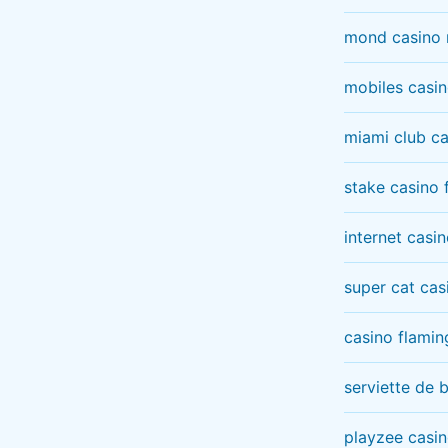
mond casino 
mobiles casi
miami club c
stake casino 
internet casi
super cat cas
casino flamin
serviette de 
playzee casi