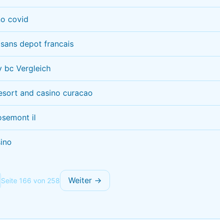
o covid
sans depot francais
y bc Vergleich
esort and casino curacao
osemont il
ino
Weiter →
Seite 166 von 258