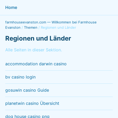
Home
farmhouseevanston.com — Willkommen bei Farmhouse
Evanston
/
Themen
/
Regionen und Länder
Regionen und Länder
Alle Seiten in dieser Sektion.
accommodation darwin casino
bv casino login
gosuwin casino Guide
planetwin casino Übersicht
dog house casino png